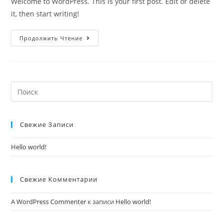
Welcome to WordPress. This is your first post. Edit or delete
it, then start writing!
Hello
Продолжить Чтение
world!
Искать:
Свежие Записи
Hello world!
Свежие Комментарии
A WordPress Commenter
к записи
Hello world!