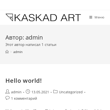
Перейти
к
содержимому
Меню
Автор:
admin
Этот автор написал 1 статьи
>
admin
Hello world!
Post
Запись
Post
admin
13.05.2021
Uncategorized
author:
опубликована:
category:
Post
1 комментарий
comments: